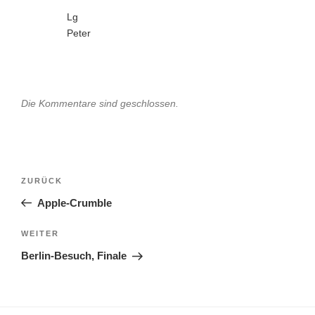
Lg
Peter
Die Kommentare sind geschlossen.
Beitragsnavigation
Vorheriger
ZURÜCK
Beitrag
Apple-Crumble
Nächster
WEITER
Beitrag
Berlin-Besuch, Finale