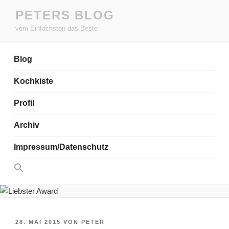
Zum
PETERS BLOG
Inhalt
vom Einfachsten das Beste
springen
Blog
Kochkiste
Profil
Archiv
Impressum/Datenschutz
Search
for:
Search Button
VERÖFFENTLICHT
28. MAI 2015
VON
PETER