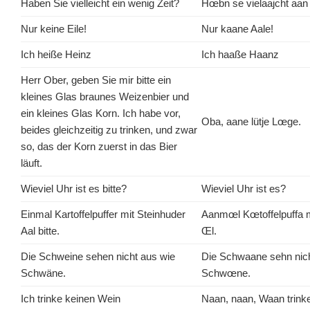
Haben Sie vielleicht ein wenig Zeit?
Hœbn se vielaajcht aan
Nur keine Eile!
Nur kaane Aale!
Ich heiße Heinz
Ich haaße Haanz
Herr Ober, geben Sie mir bitte ein
kleines Glas braunes Weizenbier und
ein kleines Glas Korn. Ich habe vor,
Oba, aane lütje Lœge.
beides gleichzeitig zu trinken, und zwar
so, das der Korn zuerst in das Bier
läuft.
Wieviel Uhr ist es bitte?
Wieviel Uhr ist es?
Einmal Kartoffelpuffer mit Steinhuder
Aanmœl Kœtoffelpuffa 
Aal bitte.
Œl.
Die Schweine sehen nicht aus wie
Die Schwaane sehn nic
Schwäne.
Schwœne.
Ich trinke keinen Wein
Naan, naan, Waan trinke