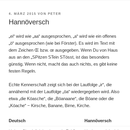
VERÖFFENTLICHT
4. MÄRZ 2015
VON
PETER
AM
Hannöversch
„ei“ wird wie „aa“ ausgesprochen, „a“ wird wie ein offenes
„ö“ ausgesprochen (wie bei Förster). Es wird im Text mit
dem Zeichen Œ bzw. œ ausgegeben. Wenn Du von Haus
aus an den „SPitzen STein STösst, ist das besonders
günstig. Wenn nicht, macht das auch nichts, es gibt keine
festen Regeln.
Echte Kennerschaft zeigt sich bei der Lautfolge „ir“, die
annähernd mit der Lautfolge „öa“ wiedergegeben wird. Also
etwa „die Köasche“, die „Böanaane“, die Böane oder die
„Köache“ − Kirsche, Banane, Birne, Kirche.
Deutsch
Hannöversch