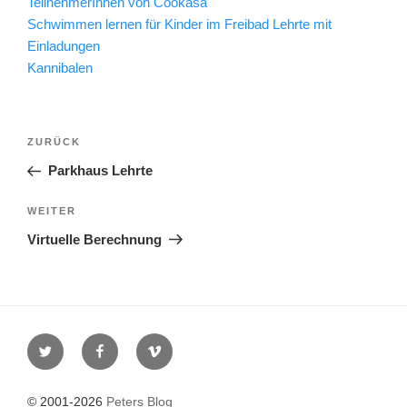
TeilnehmerInnen von Cookasa
Schwimmen lernen für Kinder im Freibad Lehrte mit
Einladungen
Kannibalen
Beitragsnavigation
Vorheriger
ZURÜCK
Beitrag
Parkhaus Lehrte
Nächster
WEITER
Beitrag
Virtuelle Berechnung
Twitter
Facebook
Vimeo
© 2001-2026
Peters Blog