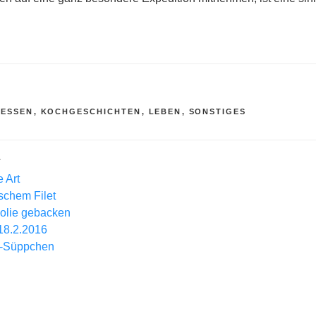
R
 ESSEN
,
KOCHGESCHICHTEN
,
LEBEN
,
SONSTIGES
L
 Art
lschem Filet
Folie gebacken
18.2.2016
-Süppchen
gation