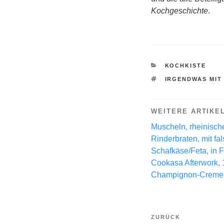
Kochgeschichte
.
KATEGORIEN
KOCHKISTE
SCHLAGWÖRTE
IRGENDWAS MIT
WEITERE ARTIKE
Muscheln, rheinische
Rinderbraten, mit fa
Schafkäse/Feta, in 
Cookasa Afterwork, 
Champignon-Creme
Beitragsnavi
Vorheriger
ZURÜCK