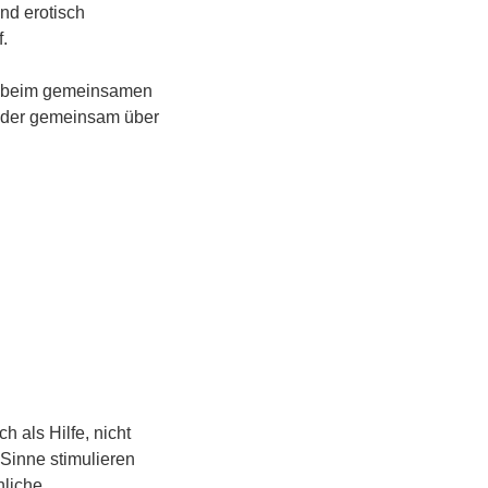
und erotisch
.
he beim gemeinsamen
 oder gemeinsam über
 als Hilfe, nicht
 Sinne stimulieren
nliche