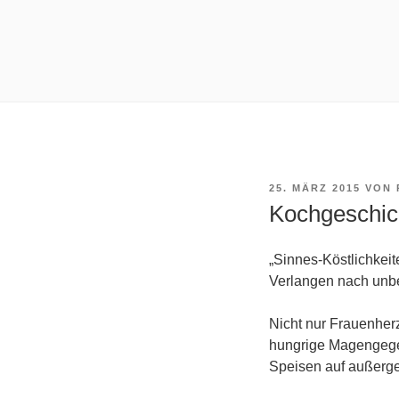
VERÖFFENTLICHT
25. MÄRZ 2015
VON
AM
Kochgeschich
„Sinnes-Köstlichkei
Verlangen nach unbed
Nicht nur Frauenherz
hungrige Magengegen
Speisen auf außerge