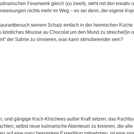
ulinarischen Feuerwerk gleich (zu zweit), steht mit den kreativ 
anweisungen nichts mehr im Weg − es sei denn, der eigene Kopf
staurantbesuch seinem Schatz einfach in der heimischen Küc
s köstliches Mousse au Chocolat um den Mund zu streiche(l)n
eit“ der Sahne zu sinnieren, was kann stimulierender sein?
n, und gängige Koch-Klischees außer Kraft setzen; das Kochbuch
achten; selbst neue kulinarische Abenteuer zu kreieren, die alle
gten auf eine ganz besondere Expedition mitnehmen, ist eine sin