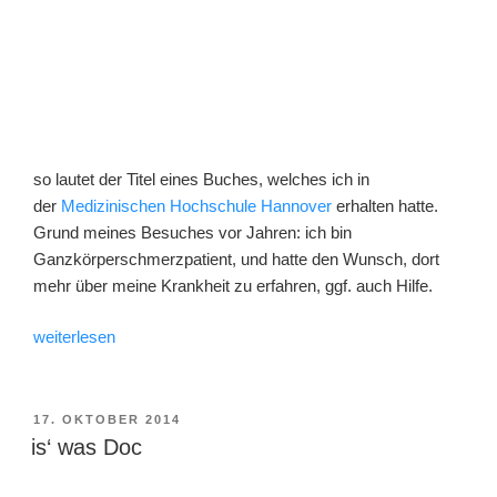
so lautet der Titel eines Buches, welches ich in
der
Medizinischen Hochschule Hannover
erhalten hatte.
Grund meines Besuches vor Jahren: ich bin
Ganzkörperschmerzpatient, und hatte den Wunsch, dort
mehr über meine Krankheit zu erfahren, ggf. auch Hilfe.
„Schmerz
weiterlesen
und
Fibromyalgie−
eine
VERÖFFENTLICHT
17. OKTOBER 2014
AM
Herausforderung“
is‘ was Doc