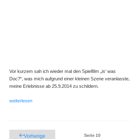
Vor kurzem sah ich wieder mal den Spielfilm „is‘ was
Doc?“, was mich aufgrund einer kleinen Szene veranlasste,
meine Erlebnisse ab 25.9.2014 zu schildern.
„is‘
weiterlesen
was
Doc“
Seitennummerierung
Seite
10
Vorherige