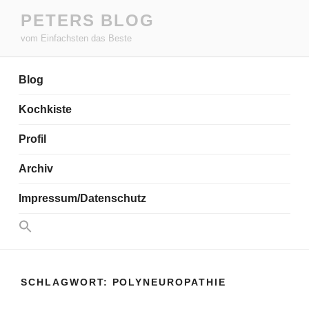
Zum
PETERS BLOG
Inhalt
vom Einfachsten das Beste
springen
Blog
Kochkiste
Profil
Archiv
Impressum/Datenschutz
Search
for:
Search Button
SCHLAGWORT:
POLYNEUROPATHIE