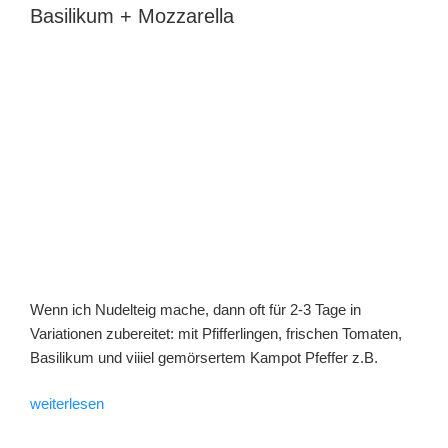
Pot-
Basilikum + Mozzarella
Gericht“
Wenn ich Nudelteig mache, dann oft für 2-3 Tage in
Variationen zubereitet: mit Pfifferlingen, frischen Tomaten,
Basilikum und viiiel gemörsertem Kampot Pfeffer z.B.
„Pasta
weiterlesen
mit