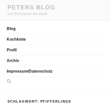
Zum
PETERS BLOG
Inhalt
vom Einfachsten das Beste
springen
Blog
Kochkiste
Profil
Archiv
Impressum/Datenschutz
Search
for:
Search Button
SCHLAGWORT:
PFIFFERLINGE