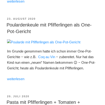
„Pilz-
weiterlesen
Gnocchi
mit
Champignon-
VERÖFFENTLICHT
23. AUGUST 2020
AM
Rahmsauce
Poulardenkeule mit Pfifferlingen als One-
und
Pot-Gericht
Obstsalat“
Im Grunde genommen hatte ich schon immer One-Pot-
Gerichte − wie z.B.
Coq au Vin
− zubereitet. Nur hat das
Kind nun einen „neuen“ Namen bekommen 😉 − One-Pot-
Gericht; heute als Poulardenkeule mit Pfifferlingen.
„Poulardenkeule
weiterlesen
mit
Pfifferlingen
als
VERÖFFENTLICHT
20. JULI 2020
AM
One-
Pasta mit Pfifferlingen + Tomaten +