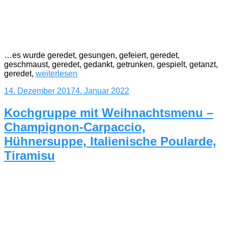
…es wurde geredet, gesungen, gefeiert, geredet,
geschmaust, geredet, gedankt, getrunken, gespielt, getanzt,
„große
geredet,
weiterlesen
Weihnachtsfeier
Veröffentlicht
14. Dezember 2017
4. Januar 2022
2017
am
beim
DRK
Kochgruppe mit Weihnachtsmenu –
OV
Champignon-Carpaccio,
Lehrte
mit
Hühnersuppe, Italienische Poularde,
„Lehrte
Tiramisu
hilft““