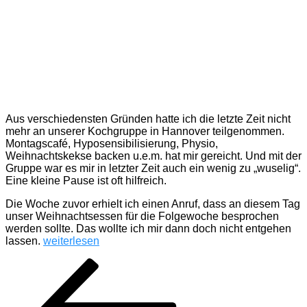
Aus verschiedensten Gründen hatte ich die letzte Zeit nicht
mehr an unserer Kochgruppe in Hannover teilgenommen.
Montagscafé, Hyposensibilisierung, Physio,
Weihnachtskekse backen u.e.m. hat mir gereicht. Und mit der
Gruppe war es mir in letzter Zeit auch ein wenig zu „wuselig“.
Eine kleine Pause ist oft hilfreich.
Die Woche zuvor erhielt ich einen Anruf, dass an diesem Tag
unser Weihnachtsessen für die Folgewoche besprochen
werden sollte. Das wollte ich mir dann doch nicht entgehen
„Kochgruppe
lassen.
weiterlesen
mit
Seitennummerierung
Vorherige
Seite
Seite
Seite
Seite
Nächste
gegrillter
Seite
Seite
Birne
der
und
Beiträge
Steckrübeneintopf