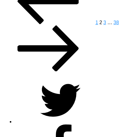
mit
Gremolata“
1
2
3
…
38
Twitter
Facebook