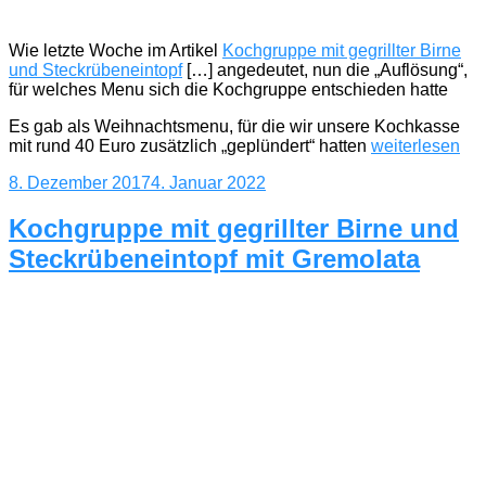
Wie letzte Woche im Artikel
Kochgruppe mit gegrillter Birne
und Steckrübeneintopf
[…] angedeutet, nun die „Auflösung“,
für welches Menu sich die Kochgruppe entschieden hatte
Es gab als Weihnachtsmenu, für die wir unsere Kochkasse
„Kochgruppe
mit rund 40 Euro zusätzlich „geplündert“ hatten
weiterlesen
mit
Veröffentlicht
8. Dezember 2017
4. Januar 2022
Weihnachtsme
am
–
Champignon-
Kochgruppe mit gegrillter Birne und
Carpaccio,
Steckrübeneintopf mit Gremolata
Hühnersuppe,
Italienische
Poularde,
Tiramisu“