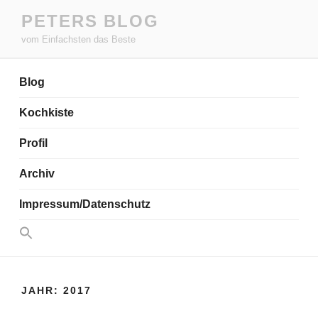
Zum
PETERS BLOG
Inhalt
vom Einfachsten das Beste
springen
Blog
Kochkiste
Profil
Archiv
Impressum/Datenschutz
Search
for:
Search Button
JAHR:
2017