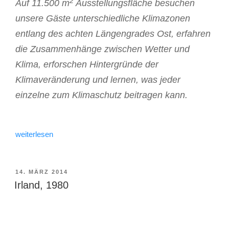
2
Auf 11.500 m
Ausstellungsfläche besuchen
unsere Gäste unterschiedliche Klimazonen
entlang des achten Längengrades Ost, erfahren
die Zusammenhänge zwischen Wetter und
Klima, erforschen Hintergründe der
Klimaveränderung und lernen, was jeder
einzelne zum Klimaschutz beitragen kann.
„Klimahaus
weiterlesen
Bremerhaven,
2009“
VERÖFFENTLICHT
14. MÄRZ 2014
AM
Irland, 1980