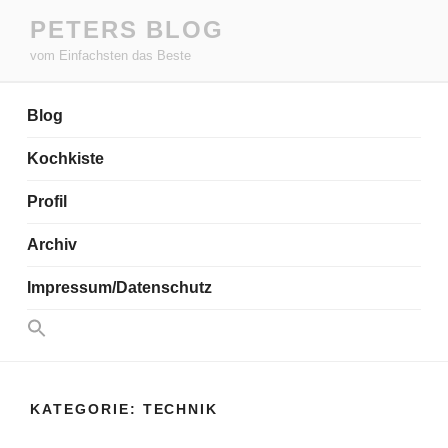
Zum
PETERS BLOG
Inhalt
vom Einfachsten das Beste
springen
Blog
Kochkiste
Profil
Archiv
Impressum/Datenschutz
Search
for:
Search Button
KATEGORIE:
TECHNIK