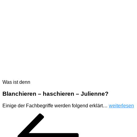
Was ist denn
Blanchieren – haschieren – Julienne?
„Koch
Einige der Fachbegriffe werden folgend erklärt…
weiterlesen
ABC“
Seitennummerierung
Vorherige
Seite
Seite
Seite
Seite
der
Beiträge