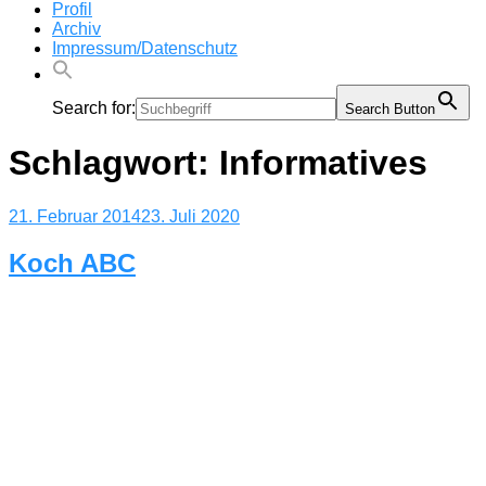
Profil
Archiv
Impressum/Datenschutz
Search for:
Search Button
Schlagwort:
Informatives
Veröffentlicht
21. Februar 2014
23. Juli 2020
am
Koch ABC