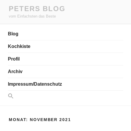
Zum
PETERS BLOG
Inhalt
vom Einfachsten das Beste
springen
Blog
Kochkiste
Profil
Archiv
Impressum/Datenschutz
Search
for:
Search Button
MONAT:
NOVEMBER 2021